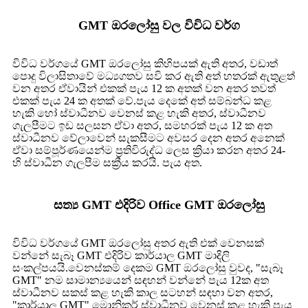
GMT ඔරලෝසු වල විවිධ වර්ග
විවිධ වර්ගයේ GMT ඔරලෝසු කිහිපයක් ඇති අතර, වඩාත්
පොදු විලාසිතාවේ මධ්‍යගතව සවි කර ඇති අත් හතරක් ඇතුළත්
වන අතර ඒවායින් එකක් පැය 12 ක අතක් වන අතර තවත්
එකක් පැය 24 ක අතක් වේ.පැය දෙකේ අත් සම්බන්ධ කළ
හැකි හෝ ස්වාධීනව වෙනස් කළ හැකි අතර, ස්වාධීනව
ගැලපීමට ඉඩ සලසන ඒවා අතර, සමහරක් පැය 12 ක අත
ස්වාධීනව වේලාවෙන් සැකසීමට අවසර දෙන අතර අනෙක්
ඒවා සම්පූර්ණයෙන්ම ප්‍රතිවිරුද්ධ ලෙස ක්‍රියා කරන අතර 24-
හි ස්වාධීන ගැලපීම සක්‍රීය කරයි. පැය අත.
සත්‍ය GMT එදිරිව Office GMT ඔරලෝසු
විවිධ වර්ගයේ GMT ඔරලෝසු අතර ඇති එක් වෙනසක්
වන්නේ සැබෑ GMT එදිරිව කාර්යාල GMT මාදිලි
සංකල්පයයි.වෙනස්කම් දෙකම GMT ඔරලෝසු වුවද, "සැබෑ
GMT" නම සාමාන්‍යයෙන් සඳහන් වන්නේ පැය 12ක අත
ස්වාධීනව සකස් කළ හැකි කාල සටහන් සඳහා වන අතර,
"කාර්යාල GMT" මොනිකර් ස්වාධීනව වෙනස් කළ හැකි පැය