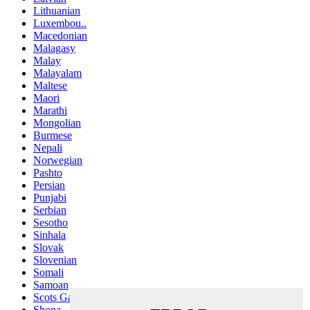
Lithuanian
Luxembou..
Macedonian
Malagasy
Malay
Malayalam
Maltese
Maori
Marathi
Mongolian
Burmese
Nepali
Norwegian
Pashto
Persian
Punjabi
Serbian
Sesotho
Sinhala
Slovak
Slovenian
Somali
Samoan
Scots Gaelic
Shona