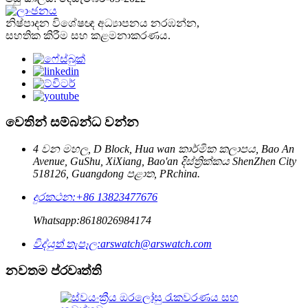
නිෂ්පාදන විශේෂඥ අධ්‍යාපනය නරඹන්න,
සහතික කිරීම සහ කළමනාකරණය.
වෙතින් සම්බන්ධ වන්න
4 වන මහල, D Block, Hua wan කාර්මික කලාපය, Bao An
Avenue, GuShu, XiXiang, Bao'an දිස්ත්‍රික්කය ShenZhen City
518126, Guangdong පළාත, PRchina.
දුරකථන:
+86 13823477676
Whatsapp:
8618026984174
විද්යුත් තැපෑල:
arswatch@arswatch.com
නවතම ප්රවෘත්ති