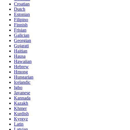
Croatian
Dutch
Estonian
Filipino
Finnish
Frisian
Galician
Georgian
Gujarati
Haitian
Hausa
Hawaiian
Hebrew
Hmong
Hungarian
Icelandic
Igbo
Javanese
Kannada
Kazakh
Khmer
Kurdish
Kyrgyz
Latin
Latvian