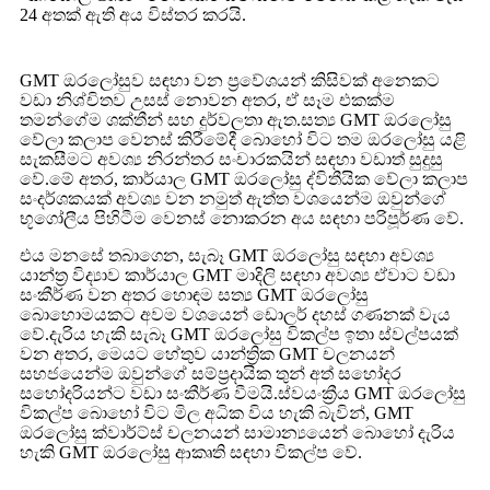
24 අතක් ඇති අය විස්තර කරයි.
GMT ඔරලෝසුව සඳහා වන ප්‍රවේශයන් කිසිවක් අනෙකට
වඩා නිශ්චිතව උසස් නොවන අතර, ඒ සෑම එකක්ම
තමන්ගේම ශක්තීන් සහ දුර්වලතා ඇත.සත්‍ය GMT ඔරලෝසු
වේලා කලාප වෙනස් කිරීමේදී බොහෝ විට තම ඔරලෝසු යළි
සැකසීමට අවශ්‍ය නිරන්තර සංචාරකයින් සඳහා වඩාත් සුදුසු
වේ.මේ අතර, කාර්යාල GMT ඔරලෝසු ද්විතීයික වේලා කලාප
සංදර්ශකයක් අවශ්‍ය වන නමුත් ඇත්ත වශයෙන්ම ඔවුන්ගේ
භූගෝලීය පිහිටීම වෙනස් නොකරන අය සඳහා පරිපූර්ණ වේ.
එය මනසේ තබාගෙන, සැබෑ GMT ඔරලෝසු සඳහා අවශ්‍ය
යාන්ත්‍ර විද්‍යාව කාර්යාල GMT මාදිලි සඳහා අවශ්‍ය ඒවාට වඩා
සංකීර්ණ වන අතර හොඳම සත්‍ය GMT ඔරලෝසු
බොහොමයකට අවම වශයෙන් ඩොලර් දහස් ගණනක් වැය
වේ.දැරිය හැකි සැබෑ GMT ඔරලෝසු විකල්ප ඉතා ස්වල්පයක්
වන අතර, මෙයට හේතුව යාන්ත්‍රික GMT චලනයන්
සහජයෙන්ම ඔවුන්ගේ සම්ප්‍රදායික තුන් අත් සහෝදර
සහෝදරියන්ට වඩා සංකීර්ණ වීමයි.ස්වයංක්‍රීය GMT ඔරලෝසු
විකල්ප බොහෝ විට මිල අධික විය හැකි බැවින්, GMT
ඔරලෝසු ක්වාර්ට්ස් චලනයන් සාමාන්‍යයෙන් බොහෝ දැරිය
හැකි GMT ඔරලෝසු ආකෘති සඳහා විකල්ප වේ.