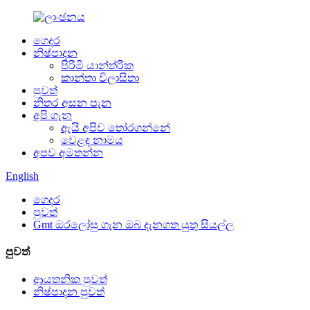
ගෙදර
නිෂ්පාදන
පිරිමි යාන්ත්රික
කාන්තා විලාසිතා
පුවත්
නිතර අසන පැන
අපි ගැන
ඇයි අපිව තෝරගන්නේ
වෙළඳ නාමය
අපව අමතන්න
English
ගෙදර
පුවත්
Gmt ඔරලෝසු ගැන ඔබ දැනගත යුතු සියල්ල
පුවත්
ආයතනික පුවත්
නිෂ්පාදන පුවත්