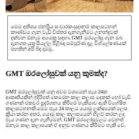
මෙම අතිශය ජනප්‍රිය සංචාරක-සුදානම් කාලසටහන්
කාණ්ඩය ගැන වැඩි විස්තර දැනගැනීමට උනන්දුවක්
දක්වන ඕනෑම අයෙකු සඳහා, GMT ඔරලෝසු ගැන ඔබ
දැනගත යුතු සියල්ල පිළිබඳ සම්පූර්ණ දළ විශ්ලේෂණයක්
පහතින් අපි බිඳ දමමු.
GMT ඔරලෝසුවක් යනු කුමක්ද?
GMT ඔරලෝසුවක් යනු අවම වශයෙන් පැය 24ක
ආකෘතියකින් ඉදිරිපත් කෙරෙන කාල කලාප දෙකක් හෝ වැඩි
ගණනක් එකවර ප්‍රදර්ශනය කිරීමේ හැකියාව ඇති විශේෂිත
කාලසටහනකි.මෙම පැය 24 කාලය යොමු ලක්ෂ්‍යයක් ලෙස
ක්‍රියා කරන අතර, යොමු කාල කලාපයෙන් හිලව් කරන ලද
පැය ගණන දැන ගැනීමෙන්, GMT ඔරලෝසුවලට වෙනත්
ඕනෑම කාල කලාපයක් ඒ අනුව ගණනය කිරීමට හැකි වේ.