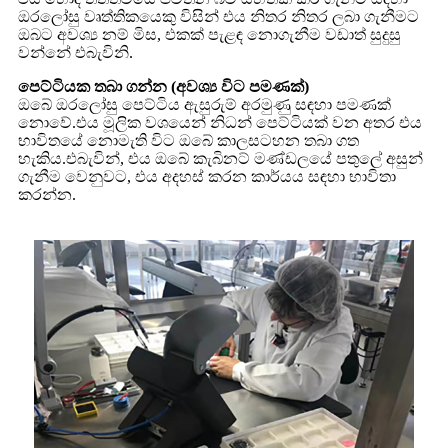
ඔරලෝසු වෘත්තිකයෙකු විසින් එය නිතර නිතර ලබා ගැනීමට
ඔබට අවශ්‍ය නම් මිස, එකක් පැළඳ නොගැනීම වඩාත් සුදුසු
වන්නේ එබැවිනි.
පෙට්ටියක තබා ගන්න (අවශ්‍ය විට පමණක්)
ඔබේ ඔරලෝසු පෙට්ටිය ඇසුරුම් අරමුණු සඳහා පමණක්
නොවේ.එය මූලික වශයෙන් නිධන් පෙට්ටියක් වන අතර එය
භාවිතයේ නොමැති විට ඔබේ කාලසටහන තබා ගත
හැකිය.එබැවින්, එය ඔබේ කැබිනට් මණ්ඩලයේ පතුලේ අසුන්
ගැනීම වෙනුවට, එය අදහස් කරන කාර්යය සඳහා භාවිතා
කරන්න.