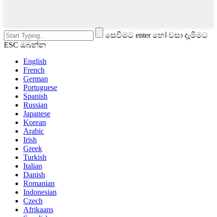
සෙවීමට enter හෝ වසා දැමීමට
ESC ඔබන්න
English
French
German
Portuguese
Spanish
Russian
Japanese
Korean
Arabic
Irish
Greek
Turkish
Italian
Danish
Romanian
Indonesian
Czech
Afrikaans