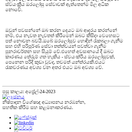
ස්වයංක්‍රීය ඔරලෝසු සේවාවක් ඇත්තෙන්ම මිල අධික
නොවේ.
ඔවුන් පවසන්නේ ඔබ කරන දෙයට ඔබ ආදරය කරන්නේ
නම්, එය නැවත නැවතත් කිරීමෙන් ඔබට කිසිදා වෙහෙසට
පත් නොවන බවයි.ඔබේ ඔරලෝසුව හොඳින් රැකබලා ගැනීම
සහ එහි පරිපූර්ණ සේවා තත්ත්වයන් පවත්වා ගැනීම
පුනරාවර්තන සහ සියුම් වේ.එහෙත් අවසානයේ දී ඔබට
කාරණය තේරුම් ගත හැකිය - ස්වයංක්රීය ඔරලෝසුවක්,
පෙනෙන පරිදි කුඩා වුවද, තවමත් යන්ත්රයකි.එයට
රැකවරණය අවශ්‍ය වන අතර එයට ඔබ අවශ්‍ය වේ.
පසු කාලය: අප්‍රේල්-24-2023
නිෂ්පාදන විශේෂඥ අධ්‍යාපනය නරඹන්න,
සහතික කිරීම සහ කළමනාකරණය.