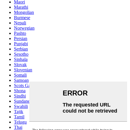
Maori
Marathi
Mongolian
Burmese
Nepali
Norwegian
Pashto
Persian
Punjabi
Serbian
Sesotho
Sinhala
Slovak
Slovenian
Somali
Samoan
Scots Gaelic
Shona
Sindhi
Sundanese
Swahili
Tajik
Tamil
Telugu
Thai