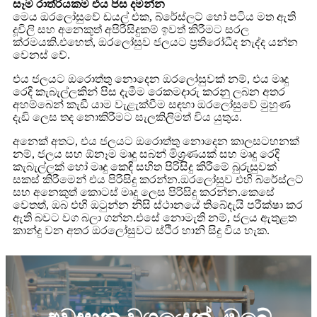
සෑම රාත්රියකම එය පිස දමන්න
මෙය ඔරලෝසුවේ ඩයල් එක, බ්රේස්ලට් හෝ පටිය මත ඇති
දූවිලි සහ අනෙකුත් අපිරිසිදුකම් ඉවත් කිරීමට සරල
ක්රමයකි.එහෙත්, ඔරලෝසුව ජලයට ප්‍රතිරෝධීද නැද්ද යන්න
වෙනස් වේ.
එය ජලයට ඔරොත්තු නොදෙන ඔරලෝසුවක් නම්, එය මෘදු
රෙදි කැබැල්ලකින් පිස දැමීම රෙකමදාරු කරනු ලබන අතර
අහම්බෙන් කැඩී යාම වැළැක්වීම සඳහා ඔරලෝසුවේ මුහුණ
දැඩි ලෙස තද නොකිරීමට සැලකිලිමත් විය යුතුය.
අනෙක් අතට, එය ජලයට ඔරොත්තු නොදෙන කාලසටහනක්
නම්, ජලය සහ ඕනෑම මෘදු සබන් මිශ්‍රණයක් සහ මෘදු රෙදි
කැබැල්ලක් හෝ මෘදු කෙඳි සහිත පිරිසිදු කිරීමේ බුරුසුවක්
සකස් කිරීමෙන් එය පිරිසිදු කරන්න.ඔරලෝසුව එහි බ්රේස්ලට්
සහ අනෙකුත් කොටස් මෘදු ලෙස පිරිසිදු කරන්න.කෙසේ
වෙතත්, ඔබ එහි ඔටුන්න නිසි ස්ථානයේ තිබේදැයි පරීක්ෂා කර
ඇති බවට වග බලා ගන්න.එසේ නොමැති නම්, ජලය ඇතුළත
කාන්දු වන අතර ඔරලෝසුවට ස්ථිර හානි සිදු විය හැක.