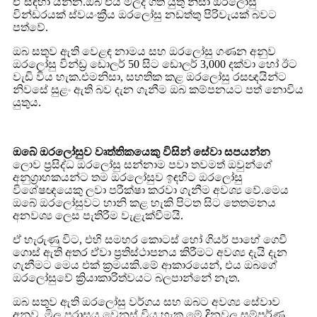
ඒ සඳහා යන්න.ඔබ එය මිලදී ගත යුතු නිසා ඔරලෝසු
වින්ඩරයක් ස්වයංක්‍රීය ඔරලෝසු නඩත්තු පිරිවැයක් බවට
පත්වේ.
ඔබ සතුව ඇති වෙළඳ නාමය සහ ඔරලෝසු ගණන අනුව
ඔරලෝසු වින්ඩ්‍ර ඩොලර් 50 සිට ඩොලර් 3,000 දක්වා හෝ ඊට
වැඩි විය හැක.එමනිසා, සහතික කළ ඔරලෝසු රසඥයින්ට
නිවසේ සුළං ඇති බව දැන ගැනීම ඔබ කම්පනයට පත් නොවිය
යුතුය.
ඔබේ ඔරලෝසුව වෘත්තිකයෙකු විසින් සේවා සපයන්න
ලොව ප්‍රසිද්ධ ඔරලෝසු සන්නාම පවා තවමත් ඔවුන්ගේ
අනුග්‍රාහකයන්ට තම ඔරලෝසුව ඉඳහිට ඔරලෝසු
විශේෂඥයෙකු ලවා පරීක්ෂා කරවා ගැනීම අවශ්‍ය වේ.මෙය
ඔබේ ඔරලෝසුවට හානි කළ හැකි පිටත සිට තෙතමනය
අනවශ්‍ය ලෙස පැතිරීම වැළැක්වීමයි.
ඒ හැරුණු විට, එහි සමහර කොටස් හෝ ගියර් පාහේ ගෙවී
ගොස් ඇති අතර ඒවා ප්‍රතිස්ථාපනය කිරීමට අවශ්‍ය දැයි දැන
ගැනීමට මෙය එක් ක්‍රමයකි.මේ ආකාරයෙන්, එය ඔබගේ
ඔරලෝසුවේ ක්‍රියාකාරිත්වයට බලපාන්නේ නැත.
ඔබ සතුව ඇති ඔරලෝසු වර්ගය සහ ඔබට අවශ්‍ය සේවාව
අනුව, මිල පරාසය වෙනස් විය හැක.මේ දිනවල සම්පූර්ණ