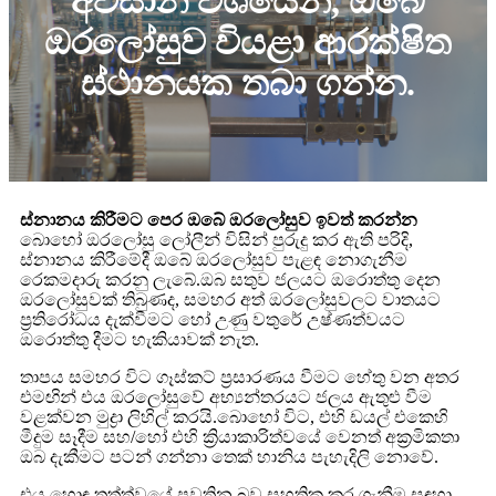
අවසාන වශයෙන්, ඔබේ
ඔරලෝසුව වියළා ආරක්ෂිත
ස්ථානයක තබා ගන්න.
ස්නානය කිරීමට පෙර ඔබේ ඔරලෝසුව ඉවත් කරන්න
බොහෝ ඔරලෝසු ලෝලීන් විසින් පුරුදු කර ඇති පරිදි,
ස්නානය කිරීමේදී ඔබේ ඔරලෝසුව පැළඳ නොගැනීම
රෙකමදාරු කරනු ලැබේ.ඔබ සතුව ජලයට ඔරොත්තු දෙන
ඔරලෝසුවක් තිබුණද, සමහර අත් ඔරලෝසුවලට වාතයට
ප්‍රතිරෝධය දැක්වීමට හෝ උණු වතුරේ උෂ්ණත්වයට
ඔරොත්තු දීමට හැකියාවක් නැත.
තාපය සමහර විට ගෑස්කට් ප්‍රසාරණය වීමට හේතු වන අතර
එමඟින් එය ඔරලෝසුවේ අභ්‍යන්තරයට ජලය ඇතුළු වීම
වළක්වන මුද්‍රා ලිහිල් කරයි.බොහෝ විට, එහි ඩයල් එකෙහි
මීදුම සෑදීම සහ/හෝ එහි ක්‍රියාකාරිත්වයේ වෙනත් අක්‍රමිකතා
ඔබ දැකීමට පටන් ගන්නා තෙක් හානිය පැහැදිලි නොවේ.
එය හොඳ තත්ත්වයේ පවතින බව සහතික කර ගැනීම සඳහා