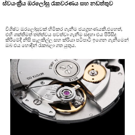
ස්වයංක්‍රීය ඔරලෝසු රැකවරණය සහ නඩත්තුව
විශිෂ්ට ඔරලෝසුවක් හිමිකර ගැනීම ජයග්‍රහණයකි.එහෙත්,
එහි ශක්තිමත් තත්ත්වය පවත්වා ගැනීම සඳහා එය පිරිසිදු
කිරීමේදී නිසි සැලකිල්ල සහ ක්රියා පටිපාටි ඉගෙන ගැනීමෙන්
ඔබ එය හොඳින් රැකබලා ගත යුතුය.