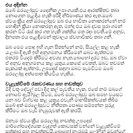
එය අඳින්න
ඔබේ ඔරලෝසුව දෛනික උපාංගයකි.එය ආරක්ෂිතව තබා
නොගෙන පැළඳිය හැකි පරිදි නිර්මාණය කර ඇත.ඔබේ
ස්වයංක්‍රීය අත් ඔරලෝසුව ඔබ එය භාවිතා නොකරන්නේ නම්
හොඳින් ක්‍රියා නොකරනු ඇත, මන්ද එය ඔබ දවස පුරා ගමන්
කරන විට රැස් කර ගත හැකි ශක්තිය මත රඳා පවතී.මේ අනුව,
දිනපතා එය පැළඳීමෙන් තුවාලය ස්වභාවිකව තබා ගනී.
ඔබ මෙම පොදු ඉඟි ගැන සිතන්නේ නම්, සියල්ල කළ හැකි
ය.ලබා දී ඇති ඉඟි අනුගමනය කිරීමෙන් ඔබට ඇත්තටම
එතරම් වියදම් කිරීමට අවශ්‍ය නැත.බොහෝ දුරට ඉඩ, ඔබ ඒවා
ඒ අනුව අනුගමනය කළ යුතුය.කෙසේ වෙතත්, ඔබට තවමත්
සැකයක් ඇත්නම්, උපදෙස් සඳහා ඔබට සැමවිටම ඔබේ
ඔරලෝසු අත්පොත කියවිය හැකිය.
වැළැක්වීමේ රැකවරණය සහ නඩත්තුව
මිදි වතු දේවල් පවා දිගු කල් පැවතිය හැක, එසේ නම් ඔබගේ
නොවේ ඇයි?මුල සිටම, ඔබේ ඔරලෝසුව ඔබ සමඟ වයසට
යන බව විශ්වාස කළ යුතුය.එවැනි මානසිකත්වයක් තිබීම
ඔබේ අත් ඔරලෝසුවට නිතිපතා සෞඛ්‍ය සම්පන්න පුරුදු
කිරීමට ඔබ වැඩි නැඹුරුවක් ඇති කරයි.
ඕනෑම ස්වයංක්‍රීය ඔරලෝසු නඩත්තු උපදෙස්
මාර්ගෝපදේශයක වැදගත් කොටසක් වන්නේ වැළැක්වීමේ
සත්කාර සහ නඩත්තුවයි.බොහෝ නැරඹුම් ලෝලීන් ඔවුන්ගේ