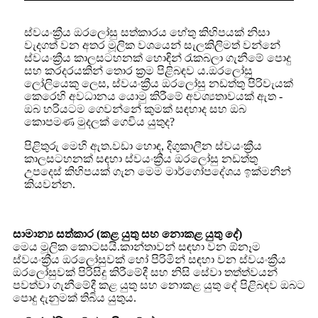
ස්වයංක්‍රීය ඔරලෝසු සත්කාරය හේතු කිහිපයක් නිසා
වැදගත් වන අතර මූලික වශයෙන් සැලකිලිමත් වන්නේ
ස්වයංක්‍රීය කාලසටහනක් හොඳින් රැකබලා ගැනීමේ පොදු
සහ කරදරයකින් තොර ක්‍රම පිළිබඳව ය.ඔරලෝසු
ලෝලියෙකු ලෙස, ස්වයංක්‍රීය ඔරලෝසු නඩත්තු පිරිවැයක්
කෙරෙහි අවධානය යොමු කිරීමේ අවශ්‍යතාවයක් ඇත -
ඔබ හරියටම ගෙවන්නේ කුමක් සඳහාද සහ ඔබ
කොපමණ මුදලක් ගෙවිය යුතුද?
පිළිතුරු මෙහි ඇත.වඩා හොඳ, දිගුකාලීන ස්වයංක්‍රීය
කාලසටහනක් සඳහා ස්වයංක්‍රීය ඔරලෝසු නඩත්තු
උපදෙස් කිහිපයක් ගැන මෙම මාර්ගෝපදේශය ඉක්මනින්
කියවන්න.
සාමාන්‍ය සත්කාර (කළ යුතු සහ නොකළ යුතු දේ)
මෙය මූලික කොටසයි.කාන්තාවන් සඳහා වන ඕනෑම
ස්වයංක්‍රීය ඔරලෝසුවක් හෝ පිරිමින් සඳහා වන ස්වයංක්‍රීය
ඔරලෝසුවක් පිරිසිදු කිරීමේදී සහ නිසි සේවා තත්ත්වයන්
පවත්වා ගැනීමේදී කළ යුතු සහ නොකළ යුතු දේ පිළිබඳව ඔබට
පොදු දැනුමක් තිබිය යුතුය.