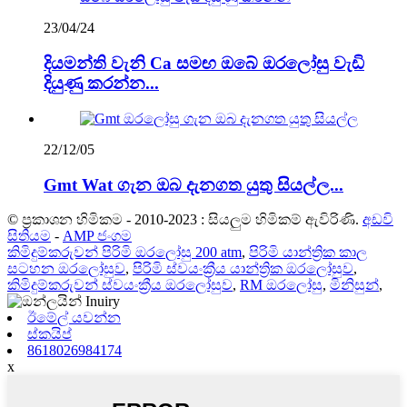
23/04/24
දියමන්ති වැනි Ca සමඟ ඔබේ ඔරලෝසු වැඩි
දියුණු කරන්න...
22/12/05
Gmt Wat ගැන ඔබ දැනගත යුතු සියල්ල...
© ප්‍රකාශන හිමිකම - 2010-2023 : සියලුම හිමිකම් ඇවිරිණි.
අඩවි
සිතියම
-
AMP ජංගම
කිමිදුම්කරුවන් පිරිමි ඔරලෝසු 200 atm
,
පිරිමි යාන්ත්‍රික කාල
සටහන ඔරලෝසුව
,
පිරිමි ස්වයංක්‍රීය යාන්ත්‍රික ඔරලෝසුව
,
කිමිදුම්කරුවන් ස්වයංක්‍රීය ඔරලෝසුව
,
RM ඔරලෝසු
,
මිනිසුන්
,
ඊමේල් යවන්න
ස්කයිප්
8618026984174
x