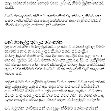
කාල සටහන් සමඟ හොඳම වසර ලබා ගැනීමට මූලික හේතුව
එයයි.
ඔබේ ඔරලෝසුව කිසියම් හානියකින් වළක්වා ගැනීමට සහ
වසර ගණනාවක් එය හොඳ තත්ත්වයේ තබා ගැනීමට වඩාත්
නියම ඔරලෝසු සත්කාර ඉඟි මෙන්න.
ඔබේ ඔරලෝසු තුවාලය තබා ගන්න
දිගු කල් පවතින ඔරලෝසුවක් යනු කිසි විටෙකත් තුවාල වීමට
අසමත් නොවන ඔරලෝසුවකි.ඔබ සතුව ස්වයංක්‍රීය
ඔරලෝසුවක් තිබේ නම්, එය දිනපතා පැළඳීම එය සුළං සඳහා
හොඳම ක්‍රමය බව ඔබ මතක තබා ගත යුතුය.ඇඳීම සැලකිලිමත්
බව මතක තබා ගන්න.ඔබේ ස්වයංක්‍රීය ඔරලෝසුව පෙට්ටියක්
තුළ ගබඩා කිරීමට වඩා ඔබේ මැණික් කටුවෙහි වැඩි කාලයක්
අවශ්‍ය වේ.
නමුත් ඔබට එය ඇඳීමට අමතක වී එය නතර වුවහොත් කුමක්
කළ යුතුද?කළ යුතු හොඳම දෙය නම් එය ඔබම පරිස්සමින්
සුළං කිරීමයි.ඔබට මෙය ක්‍රම දෙකකින් කළ හැකිය: ඔටුන්න
ස්වයං-වංගු ඔරලෝසුවක් නම් එය හරවන්න, නැතහොත් මෘදු
ලෙස සොලවා ස්වයංක්‍රීය එකක් සඳහා ඔරලෝසුව පළඳින්න.
ඔබ ඔටුන්න භාවිතයෙන් එය සුළං කිරීමට තෝරා ගන්නේ