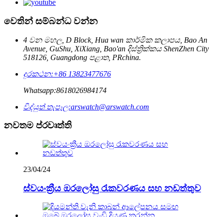
වෙතින් සම්බන්ධ වන්න
4 වන මහල, D Block, Hua wan කාර්මික කලාපය, Bao An
Avenue, GuShu, XiXiang, Bao'an දිස්ත්‍රික්කය ShenZhen City
518126, Guangdong පළාත, PRchina.
දුරකථන:
+86 13823477676
Whatsapp:
8618026984174
විද්යුත් තැපෑල:
arswatch@arswatch.com
නවතම ප්රවෘත්ති
23/04/24
ස්වයංක්‍රීය ඔරලෝසු රැකවරණය සහ නඩත්තුව