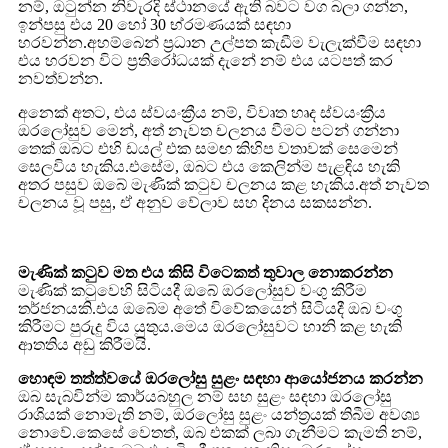
නම්, ඔටුන්න නිවැරදි ස්ථානයේ ඇති බවට වග බලා ගන්න,
ඉන්පසු එය 20 හෝ 30 භ්රමණයක් සඳහා
හරවන්න.අහම්බෙන් ප්‍රධාන උල්පත කැඩීම වැලැක්වීම සඳහා
එය හරවන විට ප්‍රතිරෝධයක් දැනේ නම් එය යටපත් කර
නවත්වන්න.
අනෙක් අතට, එය ස්වයංක්‍රීය නම්, විවෘත හෘද ස්වයංක්‍රීය
ඔරලෝසුව මෙන්, අත් නැවත චලනය වීමට පටන් ගන්නා
තෙක් ඔබට එහි ඩයල් එක සමඟ කිහිප වතාවක් සෙමෙන්
සෙලවිය හැකිය.එසේම, ඔබට එය කෙලින්ම පැළඳිය හැකි
අතර පසුව ඔබේ මැණික් කටුව චලනය කළ හැකිය.අත් නැවත
චලනය වූ පසු, ඒ අනුව වේලාව සහ දිනය සකසන්න.
මැණික් කටුව මත එය කිසි විටෙකත් තුවාල නොකරන්න
මැණික් කටුවෙහි සිටියදී ඔබේ ඔරලෝසුව වංගු කිරීම
තර්ජනයකි.එය ඔබේම අතේ විවේකයෙන් සිටියදී ඔබ වංගු
කිරීමට පුරුදු විය යුතුය.මෙය ඔරලෝසුවට හානි කළ හැකි
ආතතිය අඩු කිරීමයි.
හොඳම තත්ත්වයේ ඔරලෝසු සුළං සඳහා ආයෝජනය කරන්න
ඔබ සැබවින්ම කාර්යබහුල නම් සහ සුළං සඳහා ඔරලෝසු
රාශියක් නොමැති නම්, ඔරලෝසු සුළං යන්ත්‍රයක් තිබීම අවශ්‍ය
නොවේ.කෙසේ වෙතත්, ඔබ එකක් ලබා ගැනීමට කැමති නම්,