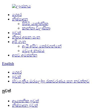
ගෙදර
නිෂ්පාදන
පිරිමි යාන්ත්රික
කාන්තා විලාසිතා
පුවත්
නිතර අසන පැන
අපි ගැන
ඇයි අපිව තෝරගන්නේ
වෙළඳ නාමය
අපව අමතන්න
English
ගෙදර
පුවත්
ස්වයංක්‍රීය ඔරලෝසු රැකවරණය සහ නඩත්තුව
පුවත්
ආයතනික පුවත්
නිෂ්පාදන පුවත්